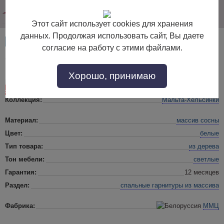
info@dommebeli.su
Этот сайт использует cookies для хранения
данных. Продолжая использовать сайт, Вы даете
Артикул:
22974
согласие на работу с этими файлами.
Спальный гарнитур Мальта-Хельсинки
Хорошо, принимаю
 22%
Коллекция:
Мальта-Хельсинки
Материал:
массив сосны
Цвет:
белые
Тип товара:
из дерева
Тон мебели:
светлые
Гарантия:
12 месяцев
Раздел:
спальные гарнитуры
из массива
Фабрика:
ММЦ