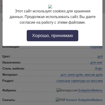
info@dommebeli.su
Этот сайт использует cookies для хранения
данных. Продолжая использовать сайт, Вы даете
Артикул:
49738
согласие на работу с этими файлами.
Спальный гарнитур Хедмарк венге
Хорошо, принимаю
Коллекция:
Хедмарк
Цвет:
дуб
Назначение:
для книг
Стиль мебели:
Лофт
Материал:
дсп, шпон дуба, массив дуба
Раздел:
спальные гарнитуры
из массива
Фабрика:
БобруйскМебель
Скачать:
Каталог БобруйскМебель