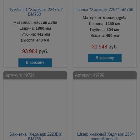
Тумба ТВ "Хедмарк 2247Бр"
Полка "Хедмарк 2254" БМ760
БМ760
Материал:
массив дуба
Материал:
массив дуба
Ширина:
1450 мм
Ширина:
1800 мм
Глубина:
304 мм
Глубина:
442 мм
Высота:
490 мм
Высота:
440 мм
31 548
руб.
93 984
руб.
Артикул:
49724
Артикул:
49736
Банкетка "Хедмарк 2223Бр"
Шкаф книжный Хедмарк 2354
БМ765
правый/левый