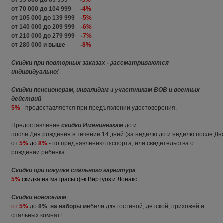
от 35 000 до 69 999 -
3%
от 70 000 до 104 999 -
4%
от 105 000 до 139 999 -
5%
от 140 000 до 209 999 -
6%
от 210 000 до 279 999 -
7%
от 280 000 и выше -
8%
Скидки при повторных заказах - рассматриваются
индивидуально!
Скидки пенсионерам, инвалидам и участникам ВОВ и военных
действий
5%
- предоставляется при предъявлении удостоверения.
Предоставление
скидки Именинникам
до и
после Дня рождения в течение 14 дней (за неделю до и неделю после Д
от
5%
до
8%
- по предъявлению паспорта, или свидетельства о
рождении ребенка
Скидки при покупке спального гарнитура
5%
скидка на матрасы ф-к Виртуоз и Лонакс
Скидки новоселам
от
5%
до
8%
на наборы
мебели для гостиной, детской, прихожей и
спальных комнат!