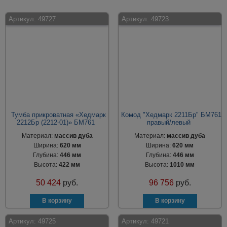
Артикул:
49727
Артикул:
49723
Тумба прикроватная «Хедмарк
Комод "Хедмарк 2211Бр" БМ761
2212Бр (2212-01)» БМ761
правый/левый
Материал:
массив дуба
Материал:
массив дуба
Ширина:
620 мм
Ширина:
620 мм
Глубина:
446 мм
Глубина:
446 мм
Высота:
422 мм
Высота:
1010 мм
50 424
руб.
96 756
руб.
Артикул:
49725
Артикул:
49721