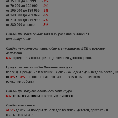
от 35 000 до 69 999 -
3%
от 70 000 до 104 999 -
4%
от 105 000 до 139 999 -
5%
от 140 000 до 209 999 -
6%
от 210 000 до 279 999 -
7%
от 280 000 и выше -
8%
Скидки при повторных заказах - рассматриваются
индивидуально!
Скидки пенсионерам, инвалидам и участникам ВОВ и военных
действий
5%
- предоставляется при предъявлении удостоверения.
Предоставление
скидки Именинникам
до и
после Дня рождения в течение 14 дней (за неделю до и неделю после Д
от
5%
до
8%
- по предъявлению паспорта, или свидетельства о
рождении ребенка
Скидки при покупке спального гарнитура
5%
скидка на матрасы ф-к Виртуоз и Лонакс
Скидки новоселам
от
5%
до
8%
на наборы
мебели для гостиной, детской, прихожей и
спальных комнат!