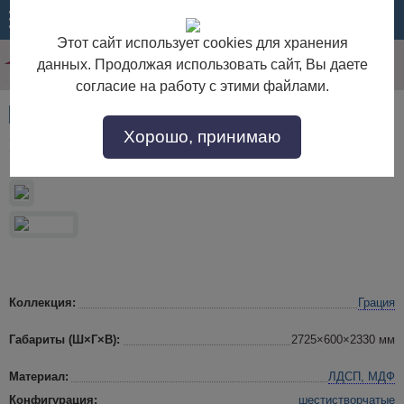
МЕНЮ
КОРЗИНА
Этот сайт использует cookies для хранения
данных. Продолжая использовать сайт, Вы даете
согласие на работу с этими файлами.
Артикул:
54319
Хорошо, принимаю
Шкаф в спальню 6-ти дверный «Грация»
Коллекция:
Грация
Габариты (Ш×Г×В):
2725×600×2330 мм
Материал:
ЛДСП, МДФ
Конфигурация:
шестистворчатые