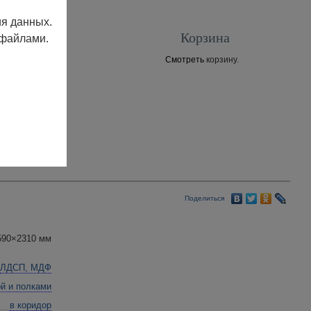
ия данных.
Корзина
 файлами.
Смотреть
корзину.
Контакты
Поделиться
590×2310 мм
ЛДСП, МДФ
ой и полками
в коридор