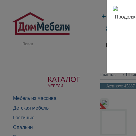
+7 (495)
Продолжа
8 (800) 
Производи
Главная
→
Шка
КАТАЛОГ
МЕБЕЛИ
Артикул:
45887
Мебель из массива
- 30%
Детская мебель
Гостиные
Спальни