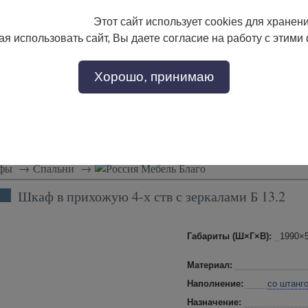
Этот сайт использует cookies для хранен
133-17-89
с 9:00 до 18:00
я использовать сайт, Вы даете согласие на работу с этими
Заказать звонок
302-17-89
Хорошо, принимаю
тели
Доставка и сборка
Скидки!
Статьи
фы
→
Спальни
→
Мебель Благо
Шкаф в прихожую 4-х ств с зеркалами Б 13.2
Габариты (Ш×Г×В):
1990×
Материал:
Наполнение:
со штанг
Назначение: