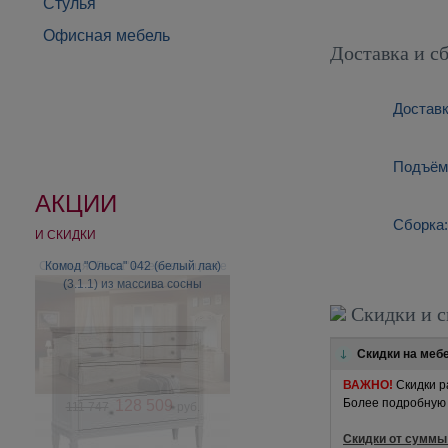
Стулья
Офисная мебель
Доставка и с
Доставк
Подъём:
АКЦИИ
Сборка:
И СКИДКИ
Cпальня "Рома" в бежевом цвете
Комод "Ольса" 042 (белый лак)
(3.1.1) из массива сосны
Скидки и с
Скидки на меб
ВАЖНО!
Скидки р
Более подробную 
128 509
111 747
руб.
Скидки от суммы 