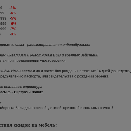
 999 -
3%
 999 -
4%
9 999 -
5%
9 999 -
6%
9 999 -
7%
ыше -
8%
орных заказах - рассматриваются индивидуально!
рам, инвалидам и участникам ВОВ и военных действий
ется при предъявлении удостоверения.
скидки Именинникам
до и после Дня рождения в течение 14 дней (за неделю
предъявлению паспорта, или свидетельства о рождении ребенка
пке спального гарнитура
расы ф-к Виртуоз и Лонакс
ам
наборы
мебели для гостиной, детской, прихожей и спальных комнат!
ствия скидок на мебель: