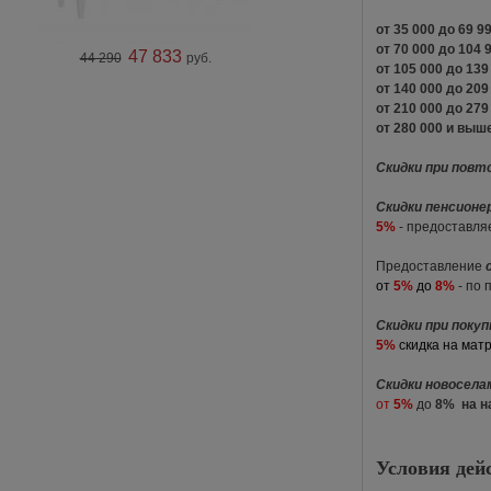
от 35 000 до 69
от 70 000 до 104
47 833
44 290
руб.
от 105 000 до 13
от 140 000 до 20
от 210 000 до 27
от 280 000 и в
Скидки при повт
Скидки пенсионе
5%
- предоставля
Предоставление
от
5%
до
8%
- по 
Скидки при поку
5%
скидка на мат
Скидки новосел
от
5%
до
8%
на 
Условия дей