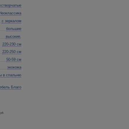
хстворчатые
Неоклассика
с зеркалом
большие
высокие
,
220-230 см
220-250 см
50-59 см
экокожа
 в спальню
ебель Благо
уб.