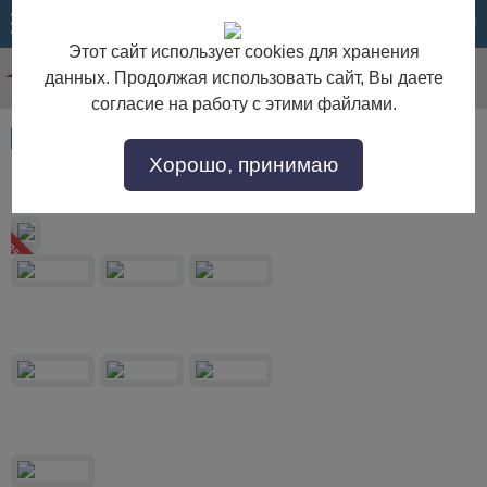
МЕНЮ
КОРЗИНА
Этот сайт использует cookies для хранения
данных. Продолжая использовать сайт, Вы даете
согласие на работу с этими файлами.
Артикул:
1900
Хорошо, принимаю
Шкаф Хельсинки-4- SP-GT-M с зеркалом 2,5 м
 23%