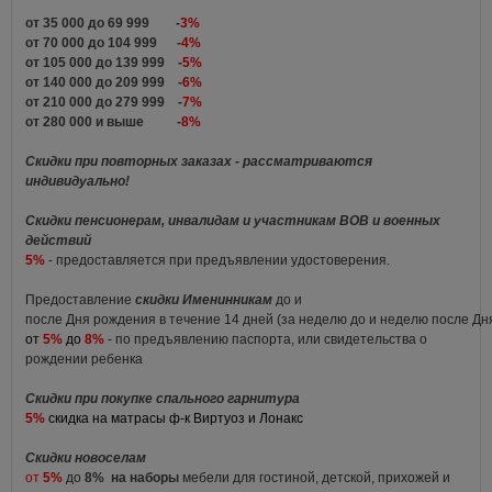
от 35 000 до 69 999 -
3%
от 70 000 до 104 999 -
4%
от 105 000 до 139 999 -
5%
от 140 000 до 209 999 -
6%
от 210 000 до 279 999 -
7%
от 280 000 и выше -
8%
Скидки при повторных заказах - рассматриваются
индивидуально!
Скидки пенсионерам, инвалидам и участникам ВОВ и военных
действий
5%
- предоставляется при предъявлении удостоверения.
Предоставление
скидки Именинникам
до и
после Дня рождения в течение 14 дней (за неделю до и неделю после Д
от
5%
до
8%
- по предъявлению паспорта, или свидетельства о
рождении ребенка
Скидки при покупке спального гарнитура
5%
скидка на матрасы ф-к Виртуоз и Лонакс
Скидки новоселам
от
5%
до
8%
на наборы
мебели для гостиной, детской, прихожей и