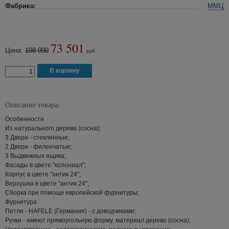
Фабрика:
ММЦ
73 501
Цена:
108 090
руб.
Описание товара:
Особенности
Из натурального дерева (сосна);
3 Двери - стеклянные;
2 Двери - филенчатые;
3 Выдвижных ящика;
Фасады в цвете "колониал";
Корпус в цвете "антик 24";
Верхушка в цвете "антик 24";
Сборка при помощи европейской фурнитуры;
Фурнитура
Петли - HAFELE (Германия) - с доводчиками;
Ручки - имеют прямоугольную форму, материал дерево (сосна);