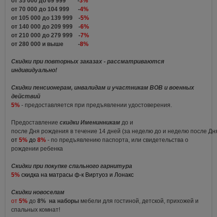
от 35 000 до 69 999 -
3%
от 70 000 до 104 999 -
4%
от 105 000 до 139 999 -
5%
от 140 000 до 209 999 -
6%
от 210 000 до 279 999 -
7%
от 280 000 и выше -
8%
Скидки при повторных заказах - рассматриваются
индивидуально!
Скидки пенсионерам, инвалидам и участникам ВОВ и военных
действий
5%
- предоставляется при предъявлении удостоверения.
Предоставление
скидки Именинникам
до и
после Дня рождения в течение 14 дней (за неделю до и неделю после Д
от
5%
до
8%
- по предъявлению паспорта, или свидетельства о
рождении ребенка
Скидки при покупке спального гарнитура
5%
скидка на матрасы ф-к Виртуоз и Лонакс
Скидки новоселам
от
5%
до
8%
на наборы
мебели для гостиной, детской, прихожей и
спальных комнат!