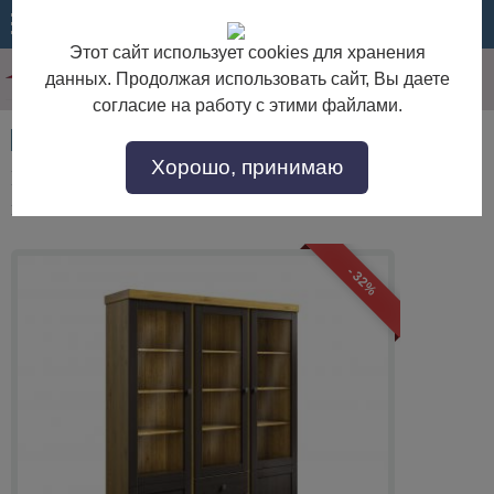
МЕНЮ
КОРЗИНА
Этот сайт использует cookies для хранения
данных. Продолжая использовать сайт, Вы даете
согласие на работу с этими файлами.
Артикул:
54791
Хорошо, принимаю
Шкаф для посуды (2.4.4) «Бон Вояж» 233 (ФК) из
массива сосны
- 32%