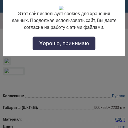
МЕНЮ
КОРЗИНА
Этот сайт использует cookies для хранения
данных. Продолжая использовать сайт, Вы даете
согласие на работу с этими файлами.
Артикул:
54145
Хорошо, принимаю
Шкаф для одежды и белья Руэлла, графит
Коллекция:
Руэлла
Габариты (Ш×Г×В):
900×530×2200 мм
Материал:
ЛДСП
Цвет:
серые