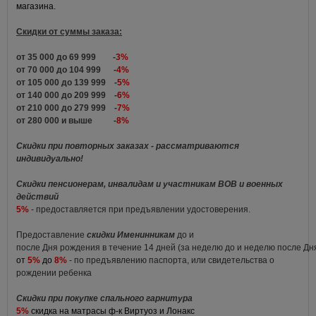
магазина.
Скидки от суммы заказа:
от 35 000 до 69 999 -
3%
от 70 000 до 104 999 -
4%
от 105 000 до 139 999 -
5%
от 140 000 до 209 999 -
6%
от 210 000 до 279 999 -
7%
от 280 000 и выше -
8%
Скидки при повторных заказах - рассматриваются
индивидуально!
Скидки пенсионерам, инвалидам и участникам ВОВ и военных
действий
5%
- предоставляется при предъявлении удостоверения.
Предоставление
скидки Именинникам
до и
после Дня рождения в течение 14 дней (за неделю до и неделю после Д
от
5%
до
8%
- по предъявлению паспорта, или свидетельства о
рождении ребенка
Скидки при покупке спального гарнитура
5%
скидка на матрасы ф-к Виртуоз и Лонакс