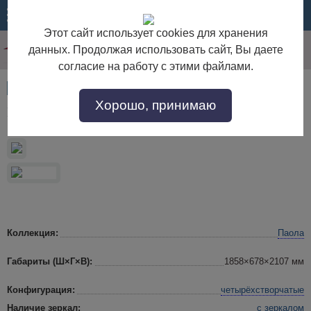
МЕНЮ
КОРЗИНА
Этот сайт использует cookies для хранения
данных. Продолжая использовать сайт, Вы даете
согласие на работу с этими файлами.
Артикул:
34824
Хорошо, принимаю
Шкаф для одежды 4д «Паола 2164-01» БМ671
Коллекция:
Паола
Габариты (Ш×Г×В):
1858×678×2107 мм
Конфигурация:
четырёхстворчатые
Наличие зеркал:
с зеркалом