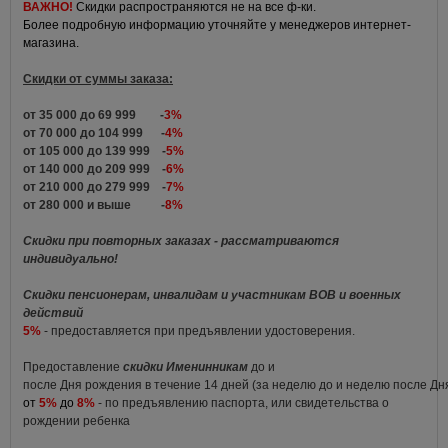
ВАЖНО!
Скидки распространяются не на все ф-ки.
Более подробную информацию уточняйте у менеджеров интернет-
магазина.
Скидки от суммы заказа:
от 35 000 до 69 999 -
3%
от 70 000 до 104 999 -
4%
от 105 000 до 139 999 -
5%
от 140 000 до 209 999 -
6%
от 210 000 до 279 999 -
7%
от 280 000 и выше -
8%
Скидки при повторных заказах - рассматриваются
индивидуально!
Скидки пенсионерам, инвалидам и участникам ВОВ и военных
действий
5%
- предоставляется при предъявлении удостоверения.
Предоставление
скидки Именинникам
до и
после Дня рождения в течение 14 дней (за неделю до и неделю после Д
от
5%
до
8%
- по предъявлению паспорта, или свидетельства о
рождении ребенка