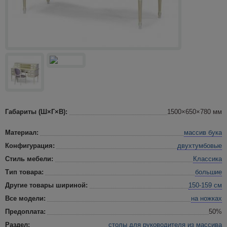
Габариты (Ш×Г×В):
1500×650×780 мм
Материал:
массив бука
Конфигурация:
двухтумбовые
Стиль мебели:
Классика
Тип товара:
большие
Другие товары шириной:
150-159 см
Все модели:
на ножках
Предоплата:
50%
Раздел:
столы для руководителя
из массива