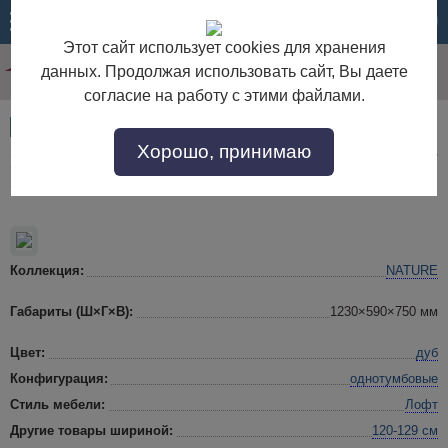
МЕНЮ
КОРЗИНА
Этот сайт использует cookies для хранения
данных. Продолжая использовать сайт, Вы даете
согласие на работу с этими файлами.
Артикул:
51469
Хорошо, принимаю
Натуре 84 Стол письменный дуб табачный крафт/
мокко
Коллекция:
NATURE
Габариты (Ш×Г×В):
1230×590×750 мм
Цвет:
дуб
Конфигурация:
однотумбовые
Стиль мебели:
Лофт
Другие товары шириной:
120-129 см