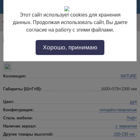
МЕНЮ
КОРЗИНА
Этот сайт использует cookies для хранения
данных. Продолжая использовать сайт, Вы даете
согласие на работу с этими файлами.
Артикул:
51501
Хорошо, принимаю
Nature 555 (спальня) Шкаф для одежды и белья
Коллекция:
NATURE
Габариты (Ш×Г×В):
1600×579×2300 мм
Цвет:
дуб
Конфигурация:
четырёхстворчатые
Стиль мебели:
Лофт
Наличие зеркал:
с зеркалом
Другие товары высотой:
220-230 см
,