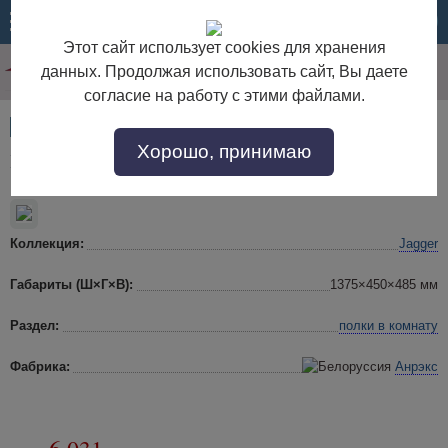
МЕНЮ
КОРЗИНА
Этот сайт использует cookies для хранения
данных. Продолжая использовать сайт, Вы даете
согласие на работу с этими файлами.
Артикул:
48689
Хорошо, принимаю
Надстройка Jagger L137
Коллекция:
Jagger
Габариты (Ш×Г×В):
1375×450×485 мм
Раздел:
полки в комнату
Фабрика:
Анрэкс