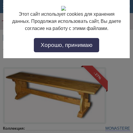
МЕНЮ
КОРЗИНА
Этот сайт использует cookies для хранения
данных. Продолжая использовать сайт, Вы даете
согласие на работу с этими файлами.
Артикул:
14747
Хорошо, принимаю
Лавка монастырская 220 BANC MONASTERE
220
- 27%
Коллекция:
MONASTERE