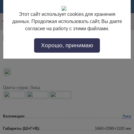
МЕНЮ
КОРЗИНА
Этот сайт использует cookies для хранения
данных. Продолжая использовать сайт, Вы даете
согласие на работу с этими файлами.
Артикул:
31922
Хорошо, принимаю
Кровать "Лика" (1600) ММ-137-02/16 с мягким
изголовьем
Цвета серии Лика
Коллекция:
Лика
Габариты (Ш×Г×В):
1660×2090×1100 мм