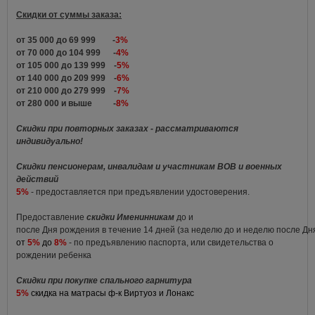
Скидки от суммы заказа:
от 35 000 до 69 999 -
3%
от 70 000 до 104 999 -
4%
от 105 000 до 139 999 -
5%
от 140 000 до 209 999 -
6%
от 210 000 до 279 999 -
7%
от 280 000 и выше -
8%
Скидки при повторных заказах - рассматриваются
индивидуально!
Скидки пенсионерам, инвалидам и участникам ВОВ и военных
действий
5%
- предоставляется при предъявлении удостоверения.
Предоставление
скидки Именинникам
до и
после Дня рождения в течение 14 дней (за неделю до и неделю после Д
от
5%
до
8%
- по предъявлению паспорта, или свидетельства о
рождении ребенка
Скидки при покупке спального гарнитура
5%
скидка на матрасы ф-к Виртуоз и Лонакс