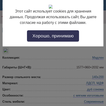
МЕНЮ
КОРЗИНА
Этот сайт использует cookies для хранения
данных. Продолжая использовать сайт, Вы даете
согласие на работу с этими файлами.
Артикул:
48437
Хорошо, принимаю
Кровать 1,4 без матраса «Мадлен»
Коллекция:
Мадлен
Габариты (Ш×Г×В):
1577×960×2032 мм
Размер спального места:
140х200
Материал:
ЛДСП, МДФ
Цвет:
дуб сонома
Особенности:
с мягким изголовьем
Стиль мебели:
Современные