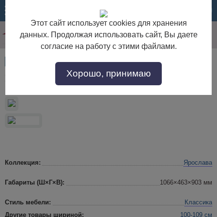
МЕНЮ
КОРЗИНА
Этот сайт использует cookies для хранения
данных. Продолжая использовать сайт, Вы даете
согласие на работу с этими файлами.
Артикул:
47559
Хорошо, принимаю
Комод "Ярослава 2708" БМ881
Коллекция:
Ярослава
Габариты (Ш×Г×В):
1066×463×903 мм
Стиль мебели:
Классика
Другие товары шириной:
100-109 см