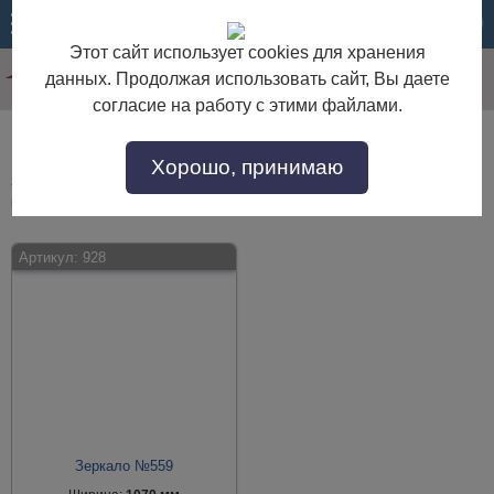
МЕНЮ
КОРЗИНА
Этот сайт использует cookies для хранения
данных. Продолжая использовать сайт, Вы даете
согласие на работу с этими файлами.
Зеркала в багете напольные
Хорошо, принимаю
Зеркала в багете напольные по выгодной цене. Покупайте в интернет-
магазине "Дом Мебели" с доставкой по Москве и области.
Артикул:
928
Зеркало №559