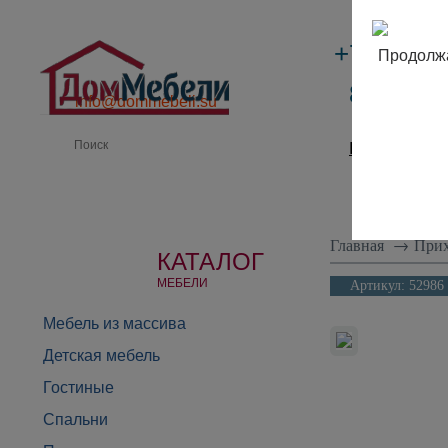
+7 (495)
Продолжа
8 (800) 
info@dommebeli.su
Производи
Главная
→
При
КАТАЛОГ
МЕБЕЛИ
Артикул:
52986
Мебель из массива
Детская мебель
Гостиные
Спальни