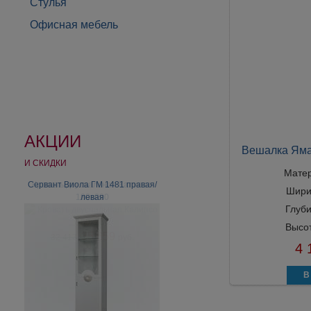
Стулья
Офисная мебель
АКЦИИ
Вешалка Яма
И СКИДКИ
Мате
Сервант Виола ГМ 1481 правая/
Шири
левая
Глуб
Высо
4 