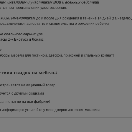
рам, инвалидам и участникам ВОВ и военных действий
ется при предъявлении удостоверения.
скидки Именинникам
до и после Дня рождения в течение 14 дней (за неделю
предъявлению паспорта, или свидетельства о рождении ребенка
пке спального гарнитура
расы ф-к Виртуоз и Лонакс
ам
наборы
мебели для гостиной, детской, прихожей и спальных комнат!
ствия скидок на мебель:
ространяется на акционный товар
руется с другими скидками
траняются
не на все фабрики!
 информацию уточняйте у менеджеров интернет-магазина.