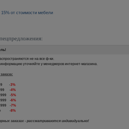
 15% от стоимости мебели
пецпредложения:
ель!
аспространяются не на все ф-ки.
информацию уточняйте у менеджеров интернет-магазина.
заказа:
 999 -
3%
 999 -
4%
9 999 -
5%
9 999 -
6%
9 999 -
7%
ыше -
8%
орных заказах - рассматриваются индивидуально!