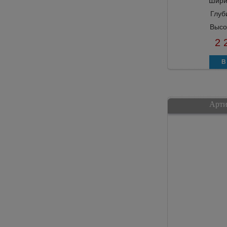
Шири
Глуб
Высо
2 
Арти