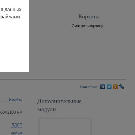
ия данных.
Корзина
 файлами.
Смотреть
корзину.
Контакты
Поделиться
Дополнительные
Ямайка
модули:
350×2100 мм
ЛДСП
белые