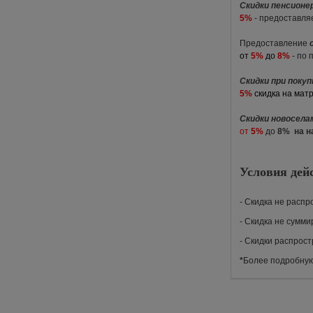
Скидки пенсионе
5%
- предоставля
Предоставление
от
5%
до
8%
- по 
Скидки при поку
5%
скидка на мат
Скидки новосел
от
5%
до
8%
на 
Условия дей
- Скидка не расп
- Скидка не сумми
- Скидки распрос
*
Более подробную