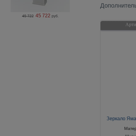
Дополнител
45 722
45 722
руб.
Арти
Зеркало Яма
Мате