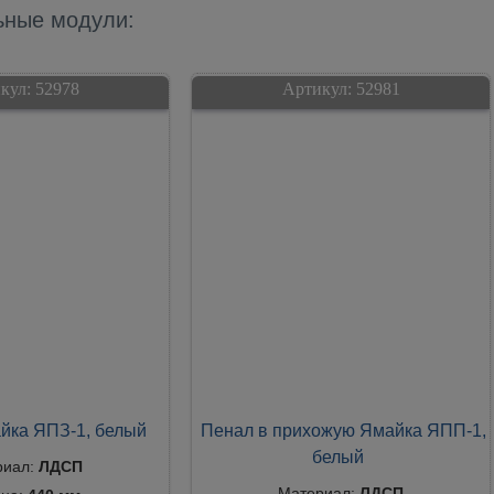
ьные модули:
кул:
52978
Артикул:
52981
йка ЯПЗ-1, белый
Пенал в прихожую Ямайка ЯПП-1,
белый
риал:
ЛДСП
Материал:
ЛДСП