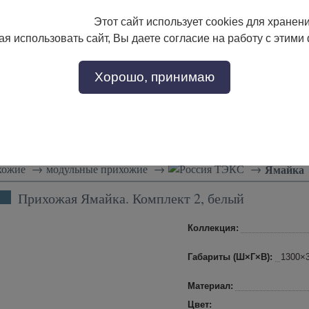
Этот сайт использует cookies для хранен
133-17-89
с 9:00 до 18:00
я использовать сайт, Вы даете согласие на работу с этими
Заказать звонок
302-17-89
Хорошо, принимаю
тели
Доставка и сборка
Скидки!
Статьи
хожие
→
модульные прихожие
→
ТЭКС
→
Ямайка
Прихожая Ямайка. Комплект 2, белый
Коллекция:
Габариты (Ш×Г×В):
1300×
Материал:
Цвет: