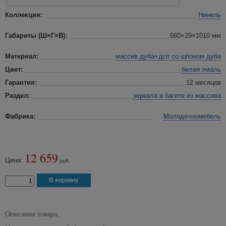
Коллекция:
Нинель
Габариты (Ш×Г×В):
660×29×1010 мм
Материал:
массив дуба+дсп со шпоном дуба
Цвет:
белая эмаль
Гарантия:
12 месяцев
Раздел:
зеркала в багете
из массива
Фабрика:
Молодечномебель
12 659
Цена:
руб.
Описание товара: