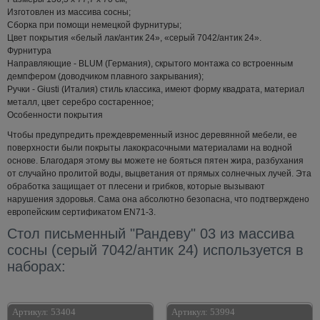
Изготовлен из массива сосны;
Сборка при помощи немецкой фурнитуры;
Цвет покрытия «белый лак/антик 24», «серый 7042/антик 24».
Фурнитура
Направляющие - BLUM (Германия), скрытого монтажа со встроенным
демпфером (доводчиком плавного закрывания);
Ручки - Giusti (Италия) стиль классика, имеют форму квадрата, материал
металл, цвет серебро состаренное;
Особенности покрытия
Чтобы предупредить преждевременный износ деревянной мебели, ее
поверхности были покрыты лакокрасочными материалами на водной
основе. Благодаря этому вы можете не бояться пятен жира, разбухания
от случайно пролитой воды, выцветания от прямых солнечных лучей. Эта
обработка защищает от плесени и грибков, которые вызывают
нарушения здоровья. Сама она абсолютно безопасна, что подтверждено
европейским сертификатом EN71-3.
Стол письменный "Рандеву" 03 из массива
сосны (серый 7042/антик 24) используется в
наборах:
Артикул:
53404
Артикул:
53994