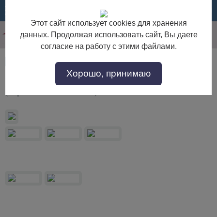
МЕНЮ
КОРЗИНА
Этот сайт использует cookies для хранения
данных. Продолжая использовать сайт, Вы даете
согласие на работу с этими файлами.
Артикул:
53411
Хорошо, принимаю
Стол письменный "Рандеву" 03 из массива сосны
(серый 7042/антик 24)