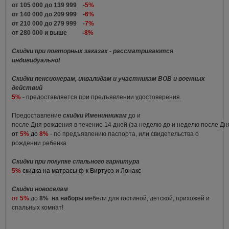
от 105 000 до 139 999 -
5%
от 140 000 до 209 999 -
6%
от 210 000 до 279 999 -
7%
от 280 000 и выше -
8%
Скидки при повторных заказах - рассматриваются
индивидуально!
Скидки пенсионерам, инвалидам и участникам ВОВ и военных
действий
5%
- предоставляется при предъявлении удостоверения.
Предоставление
скидки Именинникам
до и
после Дня рождения в течение 14 дней (за неделю до и неделю после Д
от
5%
до
8%
- по предъявлению паспорта, или свидетельства о
рождении ребенка
Скидки при покупке спального гарнитура
5%
скидка на матрасы ф-к Виртуоз и Лонакс
Скидки новоселам
от
5%
до
8%
на наборы
мебели для гостиной, детской, прихожей и
спальных комнат!