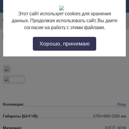
МЕНЮ
КОРЗИНА
Этот сайт использует cookies для хранения
данных. Продолжая использовать сайт, Вы даете
согласие на работу с этими файлами.
Артикул:
51597
Хорошо, принимаю
Шкаф 6-дверный зеркальный в спальню "Рома"
беж
Коллекция:
Рома
Габариты (Ш×Г×В):
2750×600×2365 мм
Материал:
ЛДСП, МДФ