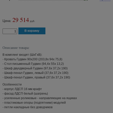
29 514
Цена:
руб.
Описание товара:
В комплект входят (ШхГхВ):
- Кровать Гудвин 90х200 (203,8х 94х 75,8)
- Стол письменный Гудвин (94,4х 55х 13,2)
- Шкаф двухдверный Гудвин (97,6х 37,2х 190)
- Шкаф-пенал Гудвин, левый (37,6х 37,2х 190)
- Шкаф-пенал Гудвин, правый (37,6х 37,2х 190)
Особенности
- корпус ЛДСП 16 мм крафт
- фасад ЛДСП белый (шагрень)
- усиленные роликовые - направляющие на ящиках
- пластиковые опоры (подпятники) модулей
- петли накладные без доводчиков