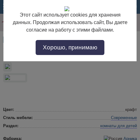
МЕНЮ
КОРЗИНА
Этот сайт использует cookies для хранения
данных. Продолжая использовать сайт, Вы даете
согласие на работу с этими файлами.
Артикул:
54216
Хорошо, принимаю
Модульная детская Гудвин. Комплект 2
Цвет:
крафт
Стиль мебели:
Современные
Раздел:
комнаты для детей
Фабрика:
Арника