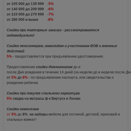
от 105 000 до 139 999 -
5%
от 140 000 до 209 999 -
6%
от 210 000 до 279 999 -
7%
от 280 000 и выше -
8%
Скидки при повторных заказах - рассматриваются
индивидуально!
Скидки пенсионерам, инвалидам и участникам ВОВ и военных
действий
5%
- предоставляется при предъявлении удостоверения.
Предоставление
скидки Именинникам
до и
после Дня рождения в течение 14 дней (за неделю до и неделю после Д
от
5%
до
8%
- по предъявлению паспорта, или свидетельства о
рождении ребенка
Скидки при покупке спального гарнитура
5%
скидка на матрасы ф-к Виртуоз и Лонакс
Скидки новоселам
от
5%
до
8%
на наборы
мебели для гостиной, детской, прихожей и
спальных комнат!