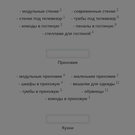
2
2
- модульные стенки
- современные стенки
1
6
- стенки под телевизор
- тумбы под телевизор
2
9
- комоды в гостиную
- пеналы в гостиную
4
- стеллажи для гостиной
Прихожие
4
1
- модульные прихожие
- маленькие прихожие
4
11
- шкафы в прихожую
- вешалки для одежды
3
11
- тумбы в прихожую
- обувницы
1
- комоды в прихожую
Кухни