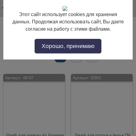
info@dommebeli.su
Этот сайт использует cookies для хранения
данных. Продолжая использовать сайт, Вы даете
Шкафы четырёхстворчатые
согласие на работу с этими файлами.
Шкафы четырёхстворчатые по выгодной цене. Покупайте в интернет-
магазине "Дом Мебели" с доставкой по Москве и области.
Хорошо, принимаю
Страницы:
Все
1
2
→
Артикул:
49747
Артикул:
50953
Шкаф для одежды 4д Хедмарк
Шкаф для платья и белья ГМ