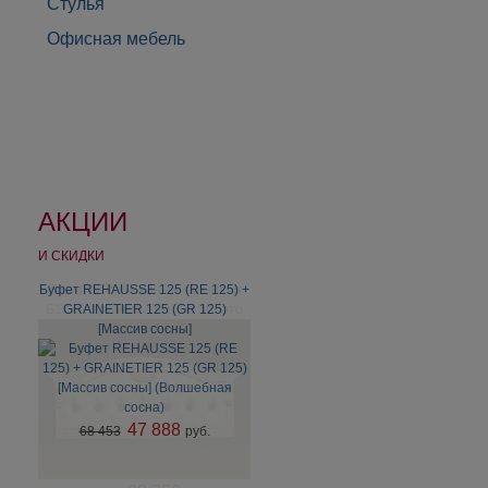
Стулья
Офисная мебель
АКЦИИ
И СКИДКИ
Буфет REHAUSSE 125 (RE 125) +
Вешалка с фигурным карнизом
Б12.6 Карамель/Патина Золото
GRAINETIER 125 (GR 125)
[Массив сосны]
47 888
68 453
руб.