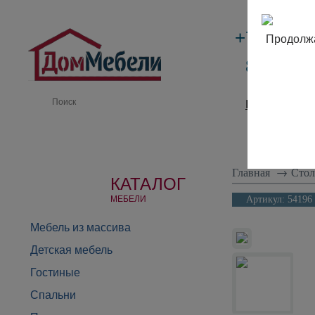
+7 (495)
Продолжа
8 (800) 
Производи
Главная
→
Сто
КАТАЛОГ
МЕБЕЛИ
Артикул:
54196
Мебель из массива
Детская мебель
Гостиные
Спальни