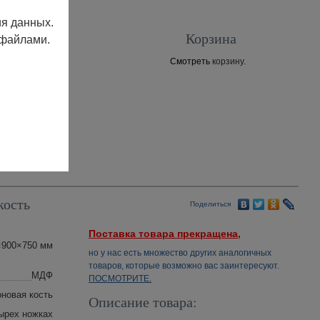
ия данных.
Корзина
 файлами.
Смотреть
корзину.
Контакты
кость
Поделиться
Поставка товара прекращена,
×900×750 мм
но у нас есть множество других аналогичных
товаров, которые возможно вас заинтересуют.
МДФ
ПОСМОТРИТЕ.
оновая кость
Описание товара:
ырех ножках