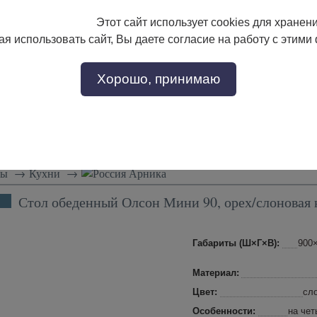
Этот сайт использует cookies для хранен
133-17-89
с 9:00 до 18:00
я использовать сайт, Вы даете согласие на работу с этими
Заказать звонок
302-17-89
Хорошо, принимаю
тели
Доставка и сборка
Скидки!
Статьи
лы
→
Кухни
→
Арника
Стол обеденный Олсон Мини 90, орех/слоновая 
Габариты (Ш×Г×В):
900
Материал:
Цвет:
сл
Особенности:
на чет