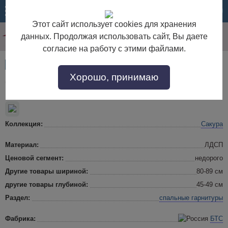
МЕНЮ
КОРЗИНА
Этот сайт использует cookies для хранения
данных. Продолжая использовать сайт, Вы даете
согласие на работу с этими файлами.
Артикул:
49803
Хорошо, принимаю
Спальный гарнитур Сакура
Коллекция:
Сакура
Материал:
ЛДСП
Ценовой сегмент:
недорого
Другие товары шириной:
80-89 см
другие товары глубиной:
45-49 см
Раздел:
спальные гарнитуры
Фабрика:
БТС