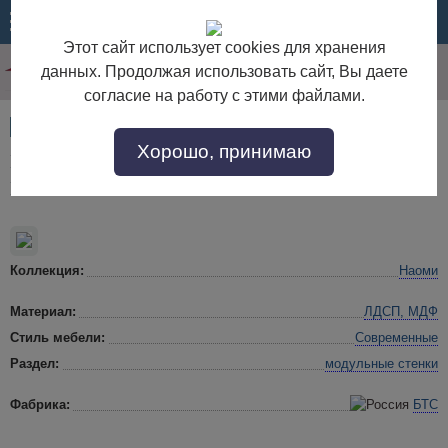
МЕНЮ
КОРЗИНА
Этот сайт использует cookies для хранения
данных. Продолжая использовать сайт, Вы даете
согласие на работу с этими файлами.
Артикул:
52397
Хорошо, принимаю
Гостиная Наоми Дуб каньон/Графит нубук.
Комплект 1
Коллекция:
Наоми
Материал:
ЛДСП, МДФ
Стиль мебели:
Современные
Раздел:
модульные стенки
Фабрика:
БТС