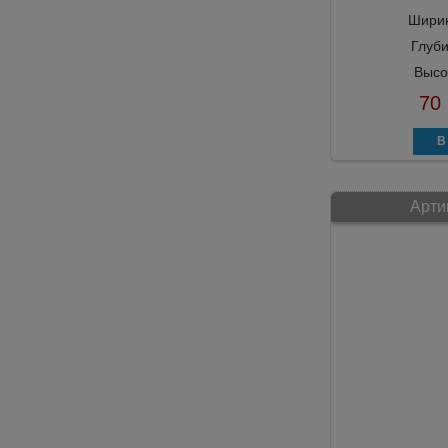
Шири
Глуб
Высо
70
Арти