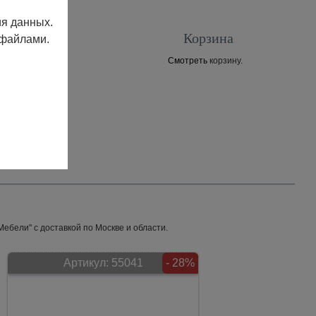
ия данных.
Корзина
 файлами.
Смотреть
корзину.
Контакты
ебели" с доставкой по Москве и области.
Артикул:
55041
- 28%