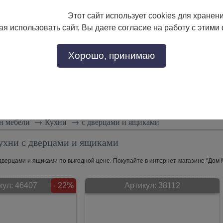
Этот сайт использует cookies для хранен
133-17-89
с 9:00 до 18:00
я использовать сайт, Вы даете согласие на работу с этими
Заказать звонок
302-17-89
Хорошо, принимаю
тели
Доставка и сборка
Скидки!
Статьи
н мебели
→
Кухни
→
с дверцами и ящиками
ухни с дверцами и ящиками
дверцами и ящиками по выгодной цене. Покупайте в интернет-магазине "Дом М
кул:
46407
- 22%
Артикул:
38112