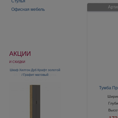
Стулья
Арти
Офисная мебель
АКЦИИ
И СКИДКИ
Шкаф Хилтон Дуб Крафт золотой
/ Графит матовый
Тумба Пр
Шири
Глуб
Высо