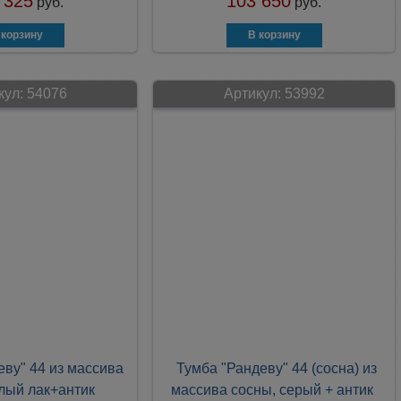
 325
103 650
руб.
руб.
кул:
54076
Артикул:
53992
еву" 44 из массива
Тумба "Рандеву" 44 (сосна) из
лый лак+антик
массива сосны, серый + антик