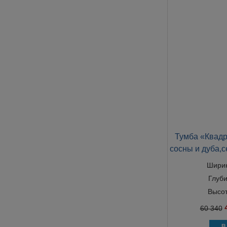
Тумба «Квадр
сосны и дуба,с
Шири
Глуб
Высо
60 340