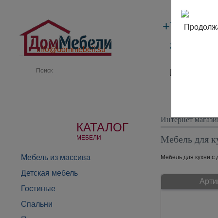
+7 (495)
Продолжа
8 (800) 
info@dommebeli.su
Производи
Интернет магази
КАТАЛОГ
Мебель для к
МЕБЕЛИ
Мебель из массива
Мебель для кухни с 
Детская мебель
Арти
Гостиные
Спальни