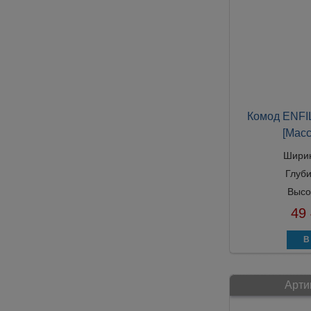
Комод ENFI
[Масс
Шири
Глуб
Высо
49
Арти