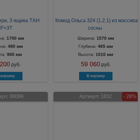
ери, 3 ящика ТAH
Комод Ольса 324 (1.2.1) из массива
3P+3T
сосны
на:
1700 мм
Ширина:
1570 мм
ина:
480 мм
Глубина:
465 мм
та:
900 мм
Высота:
1010 мм
 200
59 060
руб.
руб.
кул:
38099
Артикул:
1832
- 28%