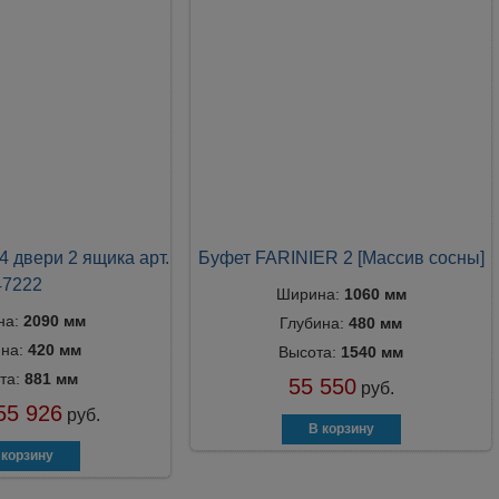
4 двери 2 ящика арт.
Буфет FARINIER 2 [Массив сосны]
47222
Ширина:
1060 мм
на:
2090 мм
Глубина:
480 мм
ина:
420 мм
Высота:
1540 мм
та:
881 мм
55 550
руб.
55 926
руб.