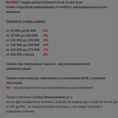
ВАЖНО!
Скидки распространяются не на все ф-ки.
Более подробную информацию уточняйте у менеджеров интернет-
магазина.
Скидки от суммы заказа:
от 35 000 до 69 999 -
3%
от 70 000 до 104 999 -
4%
от 105 000 до 139 999 -
5%
от 140 000 до 209 999 -
6%
от 210 000 до 279 999 -
7%
от 280 000 и выше -
8%
Скидки при повторных заказах - рассматриваются
индивидуально!
Скидки пенсионерам, инвалидам и участникам ВОВ и военных
действий
5%
- предоставляется при предъявлении удостоверения.
Предоставление
скидки Именинникам
до и
после Дня рождения в течение 14 дней (за неделю до и неделю после Д
от
5%
до
8%
- по предъявлению паспорта, или свидетельства о
рождении ребенка