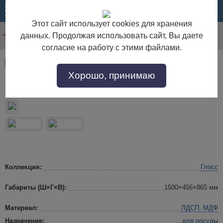
МЕНЮ
КОРЗИНА
Этот сайт использует cookies для хранения
данных. Продолжая использовать сайт, Вы даете
согласие на работу с этими файлами.
Артикул:
10524
Хорошо, принимаю
Комод в гостиную Глосс Белый глянец
Коллекция:
Глосс
Габариты (Ш×Г×В):
1500×456×865 мм
Материал:
ЛДСП, МДФ
Назначение:
для посуды