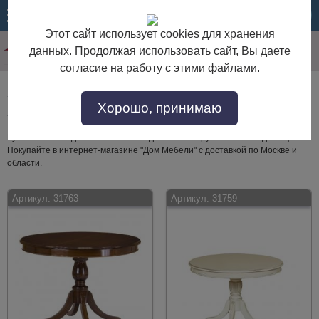
МЕНЮ
КОРЗИНА
Этот сайт использует cookies для хранения
данных. Продолжая использовать сайт, Вы даете
согласие на работу с этими файлами.
Кухонные и обеденные столы на одной ножке
Хорошо, принимаю
круглые
Кухонные и обеденные столы на одной ножке круглые по выгодной цене.
Покупайте в интернет-магазине "Дом Мебели" с доставкой по Москве и
области.
Артикул:
31763
Артикул:
31759