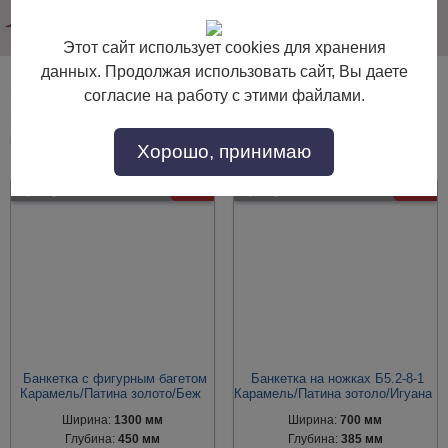
info@dommebeli.su
Этот сайт использует cookies для хранения
данных. Продолжая использовать сайт, Вы даете
Малые предметы интерьера карамель
согласие на работу с этими файлами.
Малые предметы интерьера карамель по выгодной цене. Покупайте в
интернет-магазине "Дом Мебели" с доставкой по Москве и области.
Хорошо, принимаю
Артикул:
54714
- 30%
Артикул:
54711
- 30%
Банкетка с фигурным багетом
Банкетка на ножках Б5.2-8-1
Карамель/Патина золото/Беж
Карамель/Патина зотоло/Игуана
Ширина:
1300 мм
Ширина:
700 мм
Глубина:
450 мм
Глубина:
385 мм