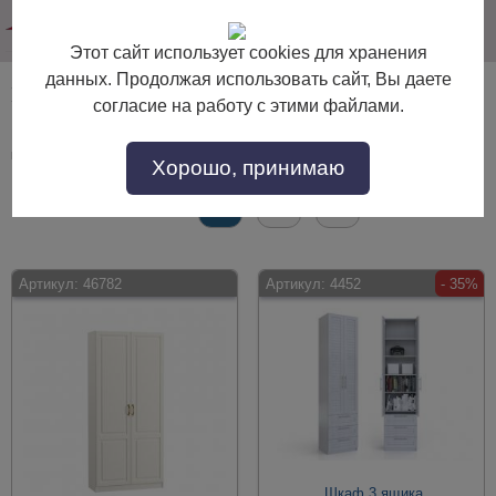
info@dommebeli.su
Этот сайт использует cookies для хранения
данных. Продолжая использовать сайт, Вы даете
Мебель для спальни глубиной 40-44 см
согласие на работу с этими файлами.
Мебель для спальни глубиной 40-44 см по выгодной цене. Покупайте в
интернет-магазине "Дом Мебели" с доставкой по Москве и области.
Хорошо, принимаю
Страницы:
Все
1
2
→
Артикул:
46782
Артикул:
4452
- 35%
Шкаф 3 ящика