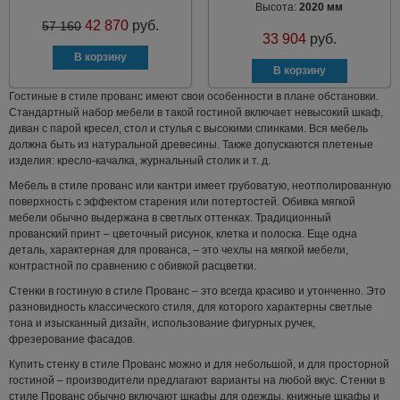
Высота:
2020 мм
42 870
руб.
57 160
33 904
руб.
Гостиные в стиле прованс имеют свои особенности в плане обстановки.
Стандартный набор мебели в такой гостиной включает невысокий шкаф,
диван с парой кресел, стол и стулья с высокими спинками. Вся мебель
должна быть из натуральной древесины. Также допускаются плетеные
изделия: кресло-качалка, журнальный столик и т. д.
Мебель в стиле прованс или кантри имеет грубоватую, неотполированную
поверхность с эффектом старения или потертостей. Обивка мягкой
мебели обычно выдержана в светлых оттенках. Традиционный
прованский принт – цветочный рисунок, клетка и полоска. Еще одна
деталь, характерная для прованса, – это чехлы на мягкой мебели,
контрастной по сравнению с обивкой расцветки.
Стенки в гостиную в стиле Прованс – это всегда красиво и утонченно. Это
разновидность классического стиля, для которого характерны светлые
тона и изысканный дизайн, использование фигурных ручек,
фрезерование фасадов.
Купить стенку в стиле Прованс можно и для небольшой, и для просторной
гостиной – производители предлагают варианты на любой вкус. Стенки в
стиле Прованс обычно включают шкафы для одежды, книжные шкафы и