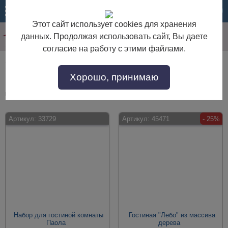
МЕНЮ
КОРЗИНА
Этот сайт использует cookies для хранения
данных. Продолжая использовать сайт, Вы даете
согласие на работу с этими файлами.
Гостиные в стиле прованс
Хорошо, принимаю
Гостиные в стиле прованс по выгодной цене. Покупайте в интернет-
магазине "Дом Мебели" с доставкой по Москве и области.
Артикул:
33729
Артикул:
45471
- 25%
Набор для гостиной комнаты
Гостиная "Лебо" из массива
Паола
дерева