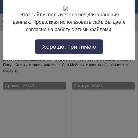
МЕНЮ
КОРЗИНА
Этот сайт использует cookies для хранения
данных. Продолжая использовать сайт, Вы даете
согласие на работу с этими файлами.
Мебель для домашнего кабинета в стиле
Хорошо, принимаю
Неоклассика
Мебель для домашнего кабинета в стиле Неоклассика по выгодной цене.
Покупайте в интернет-магазине "Дом Мебели" с доставкой по Москве и
области.
Артикул:
25870
Артикул:
51486