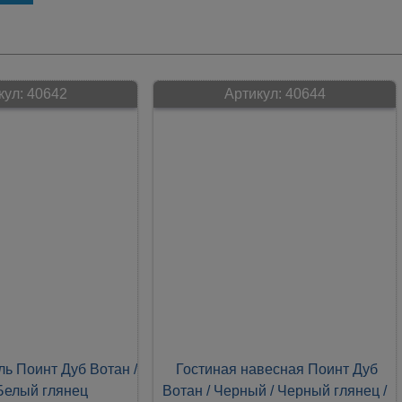
кул:
40642
Артикул:
40644
ль Поинт Дуб Вотан /
Гостиная навесная Поинт Дуб
Белый глянец
Вотан / Черный / Черный глянец /