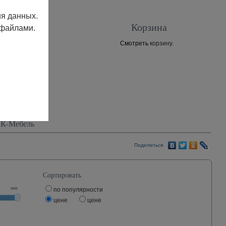
ия данных.
Корзина
 файлами.
Смотреть
корзину.
Контакты
К-Мебель
Поделиться
Сортировать
мм
по популярности
цене
цене