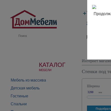
+7 (495)
Продолжа
8 (800) 
Производи
Интернет магази
КАТАЛОГ
Стенки под т
МЕБЕЛИ
Мебель из массива
Ширина
Детская мебель
мм
Гостиные
Спальни