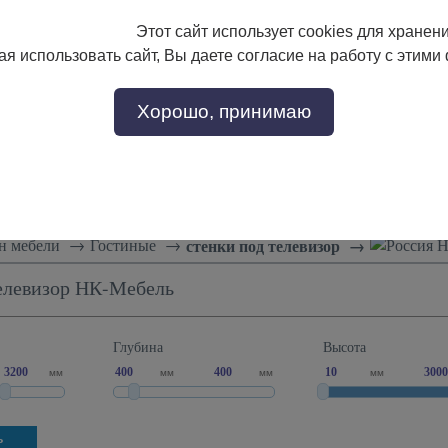
Этот сайт использует cookies для хранен
133-17-89
с 9:00 до 18:00
я использовать сайт, Вы даете согласие на работу с этими
Заказать звонок
302-17-89
Хорошо, принимаю
тели
Доставка и сборка
Скидки!
Статьи
н мебели
→
Гостиные
→
стенки под телевизор
→
Н
елевизор НК-Мебель
Глубина
Высота
мм
мм
мм
мм