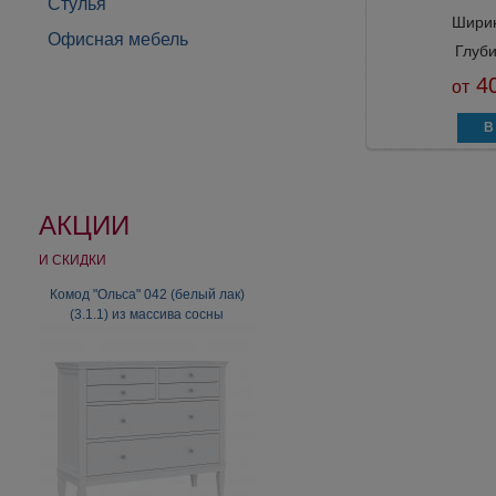
Стулья
Шири
Офисная мебель
Глуб
40
от
АКЦИИ
И СКИДКИ
Вешалка с фигурным карнизом
Комод "Ольса" 042 (белый лак)
Б12.6 Карамель/Патина Золото
(3.1.1) из массива сосны