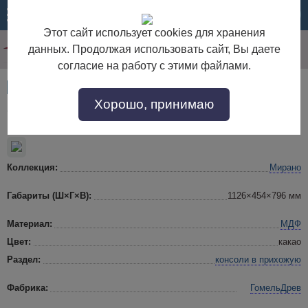
МЕНЮ
КОРЗИНА
Этот сайт использует cookies для хранения
данных. Продолжая использовать сайт, Вы даете
согласие на работу с этими файлами.
Артикул:
54504
Хорошо, принимаю
Стол консольный "Мирано" ГМ 8938К какао
Коллекция:
Мирано
Габариты (Ш×Г×В):
1126×454×796 мм
Материал:
МДФ
Цвет:
какао
Раздел:
консоли в прихожую
Фабрика:
ГомельДрев