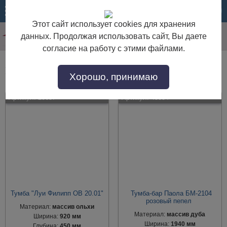
МЕНЮ
КОРЗИНА
Этот сайт использует cookies для хранения
данных. Продолжая использовать сайт, Вы даете
согласие на работу с этими файлами.
Винные тумбы из массива
Хорошо, принимаю
Артикул:
23657
Артикул:
45334
Тумба "Луи Филипп ОВ 20.01"
Тумба-бар Паола БМ-2104
розовый пепел
Материал:
массив ольхи
Материал:
массив дуба
Ширина:
920 мм
Ширина:
1940 мм
Глубина:
450 мм