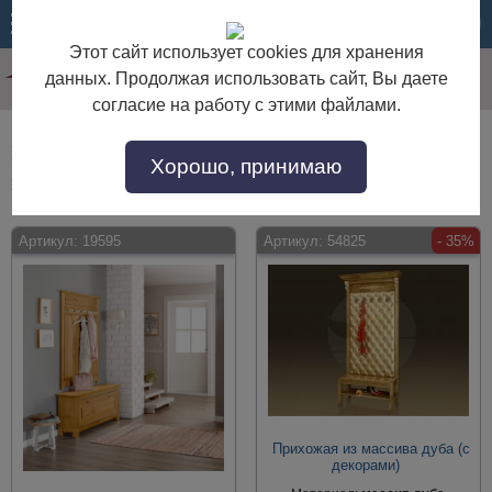
МЕНЮ
КОРЗИНА
Этот сайт использует cookies для хранения
данных. Продолжая использовать сайт, Вы даете
согласие на работу с этими файлами.
Прихожие - готовые решения для коридора из
Хорошо, принимаю
массива
Артикул:
19595
Артикул:
54825
- 35%
Прихожая из массива дуба (с
декорами)