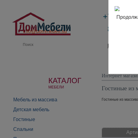
+7 (495)
Продолжа
8 (800) 
info@dommebeli.su
Производи
Интернет магази
КАТАЛОГ
Гостиные из 
МЕБЕЛИ
Мебель из массива
Гостиные из массива
Детская мебель
Гостиные
Спальни
Арти