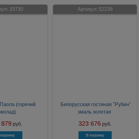
кул:
33730
Артикул:
52239
 Паола (горячий
Белорусская гостиная "Рубин"
колад)
эмаль золотая
 879
323 676
руб.
руб.