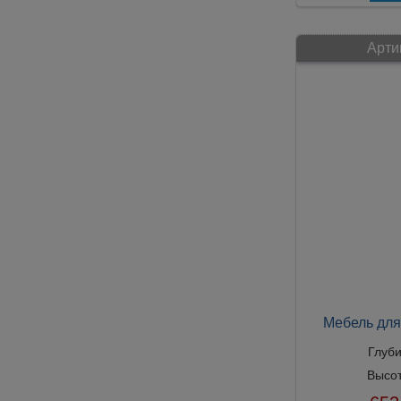
Арти
Мебель для
Глуб
Высо