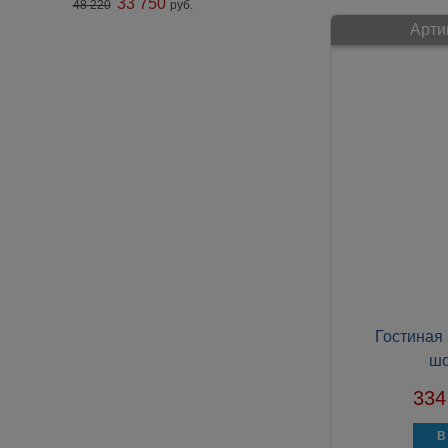
33 750
48 220
руб.
Арти
Гостиная
шо
334