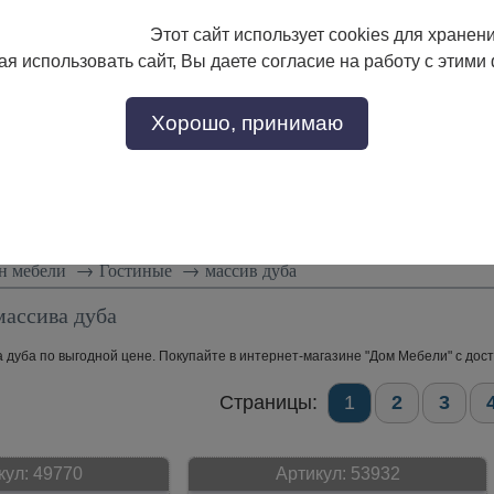
Этот сайт использует cookies для хранен
133-17-89
с 9:00 до 18:00
я использовать сайт, Вы даете согласие на работу с этими
Заказать звонок
302-17-89
Хорошо, принимаю
тели
Доставка и сборка
Скидки!
Статьи
н мебели
→
Гостиные
→
массив дуба
массива дуба
 дуба по выгодной цене. Покупайте в интернет-магазине "Дом Мебели" с дост
Страницы:
1
2
3
кул:
49770
Артикул:
53932