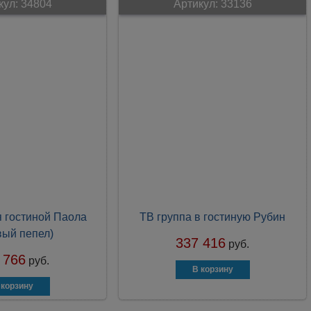
кул:
34804
Артикул:
33136
 гостиной Паола
ТВ группа в гостиную Рубин
вый пепел)
337 416
руб.
 766
руб.