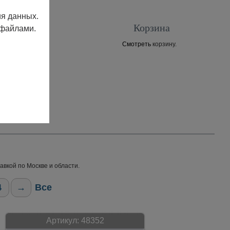
ия данных.
Корзина
 файлами.
Смотреть
корзину.
Контакты
авкой по Москве и области.
4
→
Все
Артикул:
48352