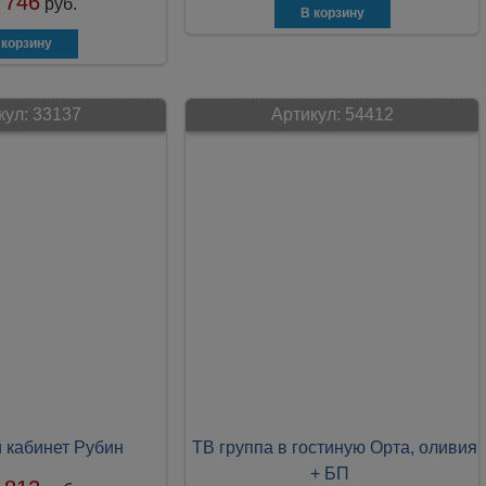
 746
руб.
кул:
33137
Артикул:
54412
 кабинет Рубин
ТВ группа в гостиную Орта, оливия
+ БП