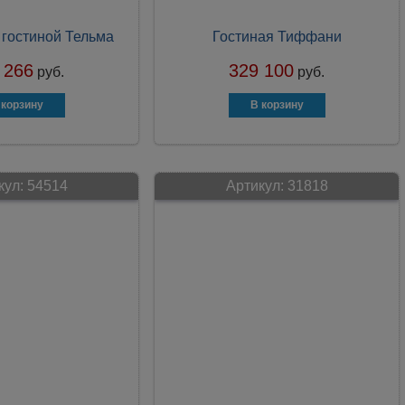
 гостиной Тельма
Гостиная Тиффани
 266
329 100
руб.
руб.
кул:
54514
Артикул:
31818