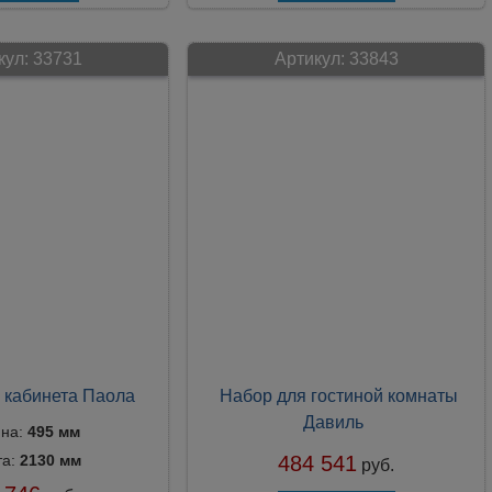
кул:
33731
Артикул:
33843
 кабинета Паола
Набор для гостиной комнаты
Давиль
ина:
495 мм
та:
2130 мм
484 541
руб.