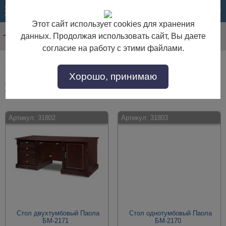
МЕНЮ
КОРЗИНА
Этот сайт использует cookies для хранения
данных. Продолжая использовать сайт, Вы даете
согласие на работу с этими файлами.
Столы в темных тонах
Хорошо, принимаю
Столы в темных тонах по выгодной цене. Покупайте в интернет-магазине
"Дом Мебели" с доставкой по Москве и области.
Артикул:
31802
Артикул:
31803
Стол двухтумбовый Паола
Стол однотумбовый Паола
БМ-2171
БМ-2170