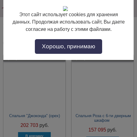
info@dommebeli.su
Этот сайт использует cookies для хранения
данных. Продолжая использовать сайт, Вы даете
Мебель для спальни с шелкографией
согласие на работу с этими файлами.
Мебель для спальни с шелкографией по выгодной цене. Покупайте в
интернет-магазине "Дом Мебели" с доставкой по Москве и области.
Хорошо, принимаю
Артикул:
36164
Артикул:
30395
Спальня "Джоконда" (орех)
Спальня Роза с 6-ти дверным
шкафом
202 703
руб.
157 095
руб.