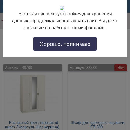
МЕНЮ
КОРЗИНА
Этот сайт использует cookies для хранения
данных. Продолжая использовать сайт, Вы даете
согласие на работу с этими файлами.
Шкафы недорого
Хорошо, принимаю
Шкафы недорого по выгодной цене. Покупайте в интернет-магазине "Дом
Мебели" с доставкой по Москве и области.
Артикул:
46783
Артикул:
36536
- 45%
Распашной трехстворчатый
Шкаф для одежды с ящиками,
шкаф Ливерпуль (без карниза)
СВ-390