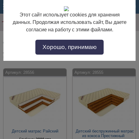
МЕНЮ
КОРЗИНА
Этот сайт использует cookies для хранения
данных. Продолжая использовать сайт, Вы даете
согласие на работу с этими файлами.
Детские матрасы жесткие
Хорошо, принимаю
Детские матрасы жесткие по выгодной цене. Покупайте в интернет-
магазине "Дом Мебели" с доставкой по Москве и области.
Артикул:
28556
Артикул:
28555
Детский матрас Райский
Детский беспружинный матрас
из кокоса Престижный