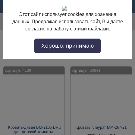
МЕНЮ
КОРЗИНА
Этот сайт использует cookies для хранения
данных. Продолжая использовать сайт, Вы даете
согласие на работу с этими файлами.
Детская мебель с тремя спинками
Хорошо, принимаю
Детская мебель с тремя спинками по выгодной цене. Покупайте в
интернет-магазине "Дом Мебели" с доставкой по Москве и области.
Артикул:
4189
Артикул:
50841
Кровать-диван БМ-2186 BRU
Кровать "Лаура" ММ-267-21
для детской комнаты