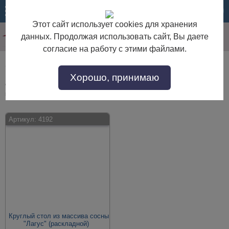
МЕНЮ
КОРЗИНА
Этот сайт использует cookies для хранения
данных. Продолжая использовать сайт, Вы даете
согласие на работу с этими файлами.
Садовая мебель круглые
Хорошо, принимаю
Садовая мебель круглые по выгодной цене. Покупайте в интернет-
магазине "Дом Мебели" с доставкой по Москве и области.
Артикул:
4192
Круглый стол из массива сосны
"Лагус" (раскладной)