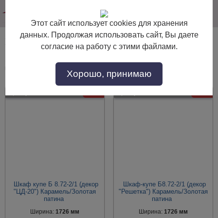
info@dommebeli.su
Этот сайт использует cookies для хранения
данных. Продолжая использовать сайт, Вы даете
Шкафы-купе для одежды с декорами
согласие на работу с этими файлами.
Шкафы-купе для одежды с декорами по выгодной цене. Покупайте в
интернет-магазине "Дом Мебели" с доставкой по Москве и области.
Хорошо, принимаю
Артикул:
45961
- 30%
Артикул:
45960
- 30%
Шкаф купе Б 8.72-2/1 (декор
Шкаф-купе Б8.72-2/1 (декор
"ЦД-20") Карамель/Золотая
"Решетка") Карамель/Золотая
патина
патина
Ширина:
1726 мм
Ширина:
1726 мм