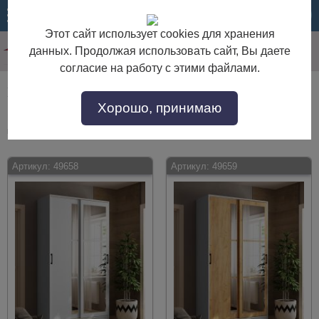
МЕНЮ
КОРЗИНА
Этот сайт использует cookies для хранения
данных. Продолжая использовать сайт, Вы даете
согласие на работу с этими файлами.
Шкафы-купе для одежды глубиной 50-59 см
Хорошо, принимаю
Шкафы-купе для одежды глубиной 50-59 см по выгодной цене. Покупайте
в интернет-магазине "Дом Мебели" с доставкой по Москве и области.
Артикул:
49658
Артикул:
49659