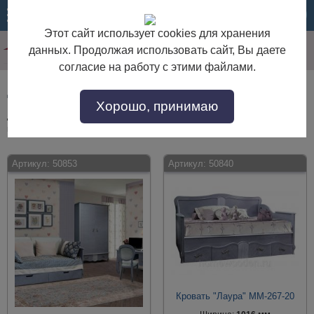
МЕНЮ
КОРЗИНА
Этот сайт использует cookies для хранения
данных. Продолжая использовать сайт, Вы даете
согласие на работу с этими файлами.
Детская мебель из массива дуба
Хорошо, принимаю
Детская мебель из массива дуба по выгодной цене. Покупайте в
интернет-магазине "Дом Мебели" с доставкой по Москве и области.
Артикул:
50853
Артикул:
50840
Кровать "Лаура" ММ-267-20