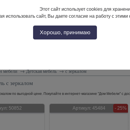
Этот сайт использует cookies для хранен
133-17-89
с 9:00 до 18:00
я использовать сайт, Вы даете согласие на работу с этими
Заказать звонок
302-17-89
Хорошо, принимаю
тели
Доставка и сборка
Скидки!
Статьи
н мебели
→
Детская мебель
→
с зеркалом
ль с зеркалом
ркалом по выгодной цене. Покупайте в интернет-магазине "Дом Мебели" с дос
кул:
50852
Артикул:
45484
- 25%