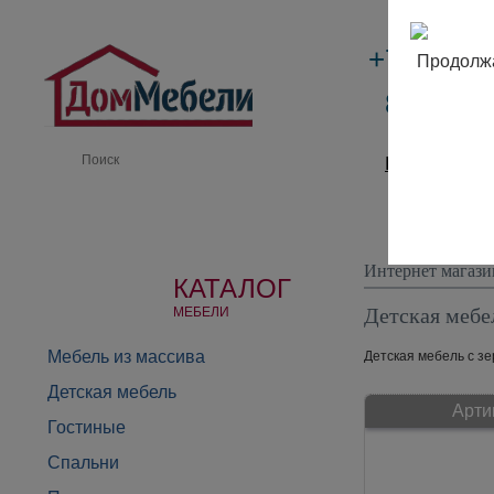
+7 (495)
Продолжа
8 (800) 
Производи
Интернет магази
КАТАЛОГ
Детская мебе
МЕБЕЛИ
Мебель из массива
Детская мебель с зе
Детская мебель
Арти
Гостиные
Спальни