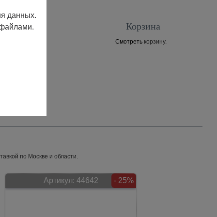
ия данных.
Корзина
 файлами.
Смотреть
корзину.
Контакты
тавкой по Москве и области.
Артикул:
44642
- 25%