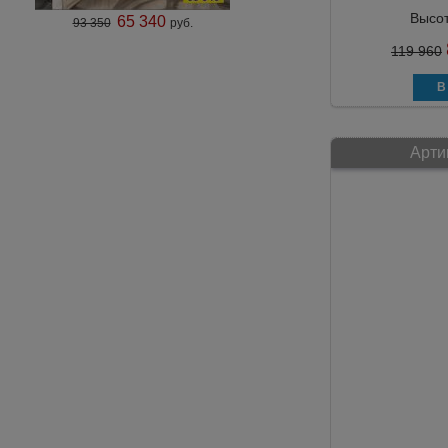
Высо
65 340
93 350
руб.
119 960
Арти