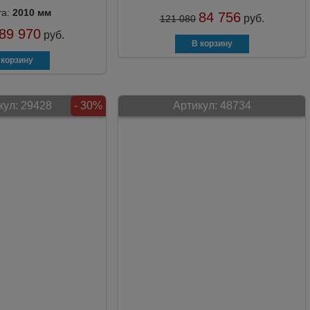
та:
2010 мм
84 756
руб.
121 080
89 970
руб.
кул:
29428
- 30%
Артикул:
48734