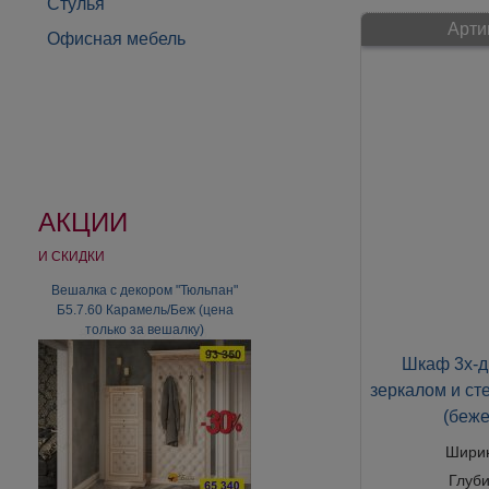
Стулья
Арти
Офисная мебель
АКЦИИ
И СКИДКИ
Вешалка с декором "Тюльпан"
Тумба Денвер-Элита Э-15М,
Б5.7.60 Карамель/Беж (цена
ВМФ-2591-01М
только за вешалку)
80 052
80 052
руб.
Шкаф 3х-д
зеркалом и с
(беже
Шири
Глуб