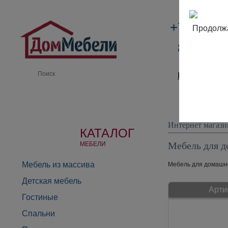
+7 (495)
Продолжа
8 (800) 
Производи
Интернет магази
КАТАЛОГ
Мебель для д
МЕБЕЛИ
Мебель из массива
Мебель для домашнег
Детская мебель
Арти
Гостиные
Спальни