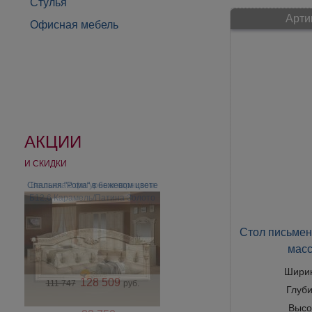
Стулья
Арти
Офисная мебель
АКЦИИ
И СКИДКИ
Cпальня "Рома" в бежевом цвете
Вешалка с фигурным карнизом
Б12.6 Карамель/Патина Золото
Стол письмен
масс
Шири
128 509
111 747
руб.
Глуб
Высо