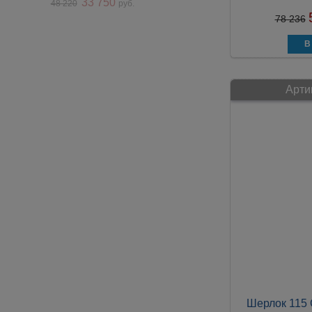
33 750
48 220
руб.
78 236
Арти
Шерлок 115