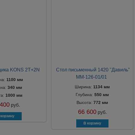
ящика KONS 2T+2N
Стол письменный 1420 "Давиль"
ММ-126-01/01
на:
1100 мм
Ширина:
1134 мм
ина:
340 мм
Глубина:
550 мм
та:
1000 мм
Высота:
772 мм
 400
руб.
66 600
руб.