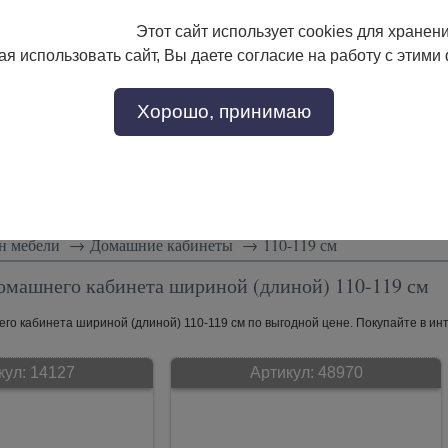
Этот сайт использует cookies для хранен
133-17-89
с 9:00 до 18:00
я использовать сайт, Вы даете согласие на работу с этими
Заказать звонок
302-17-89
Хорошо, принимаю
тели
Доставка и сборка
Скидки!
Статьи
н мебели
→
Домашние кабинеты
→
110-119 см
омашнего кабинета шириной (длиной) 110-119 см
о кабинета шириной (длиной) 110-119 см по выгодной цене. Покупайте в инт
кул:
14127
Артикул:
48970